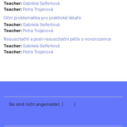
Teacher:
Gabriela Seifertová
Teacher:
Petra Trojanová
Oční problematika pro praktické lékaře
Teacher:
Gabriela Seifertová
Teacher:
Petra Trojanová
Resuscitační a post-resuscitační péče o novorozence
Teacher:
Gabriela Seifertová
Teacher:
Petra Trojanová
Website-Support
Sie sind nicht angemeldet. (
Login
)
Laden Sie die mobile App
Standarddesign