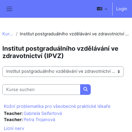
Zum Hauptinhalt
Login
Website-Übersicht
Kurse
Institut postgraduálního vzdělávání ve zdravotnictví (IPVZ)
Institut postgraduálního vzdělávání ve
zdravotnictví (IPVZ)
Kursbereiche
Kurse suchen
Kurse suchen
Kožní problematika pro všeobecné praktické lékaře
Teacher:
Gabriela Seifertová
Teacher:
Petra Trojanová
Lícní nerv